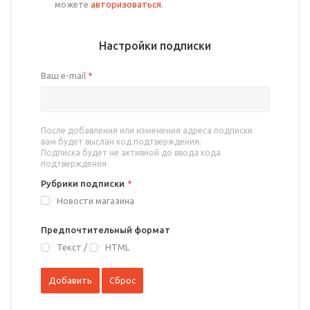
можете
авторизоваться
.
Настройки подписки
Ваш e-mail
*
После добавления или изменения адреса подписки
вам будет выслан код подтверждения.
Подписка будет не активной до ввода кода
подтверждения.
Рубрики подписки
*
Новости магазина
Предпочтительный формат
Текст
/
HTML