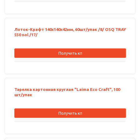
Лоток-Крафт 140х140х42мм, 60шт/упак /8/ OSQ TRAY
550 nol /17/
Получить кп
Тарелка картонная круглая "Laima Eco Craft", 100
шт/упак
Получить кп