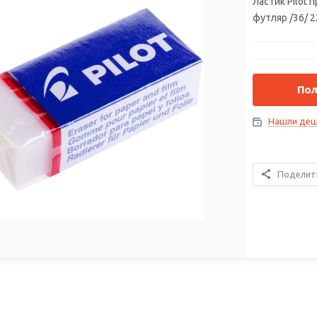
Ластик Pilot
футляр /36/ 
Пол
Нашли деш
Поделит