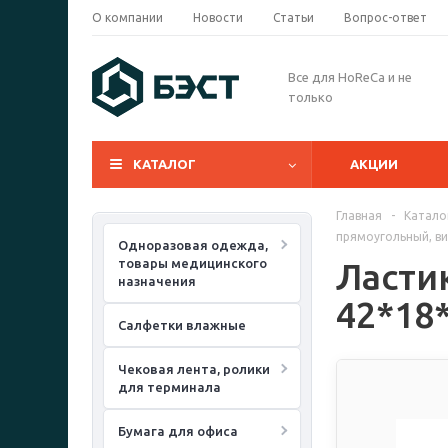
О компании
Новости
Статьи
Вопрос-ответ
Все для HoReCa и не
только
КАТАЛОГ
АКЦИИ
Главная
-
Катало
прямоугольный, ви
Одноразовая одежда,
товары медицинского
Ласти
назначения
42*18
Салфетки влажные
Чековая лента, ролики
для терминала
Бумага для офиса