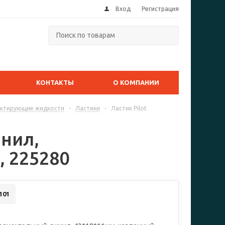
Вход
Регистрация
КОНТАКТЫ
О КОМПАНИИ
ектирующие жидкости
-
Ластики
-
Ластик Pilot
инил,
, 225280
101