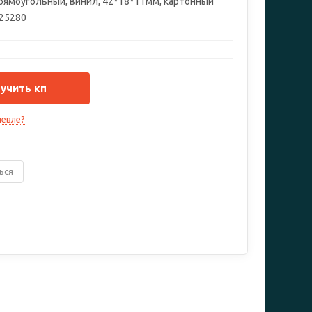
 прямоугольный, винил, 42*18*11мм, картонный
225280
учить кп
евле?
ься