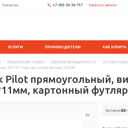
+7-383-36-36-757
Заказать звонок
Вакансии
УСЛУГИ
ПРОИЗВОДИТЕЛИ
КАК КУПИТЬ
г
-
Канцелярские товары
-
Офисные принадлежности
-
Ластики, корр
нил, 42*18*11мм, картонный футляр, 225280
к Pilot прямоугольный, в
*11мм, картонный футляр
Артикул:
EE-