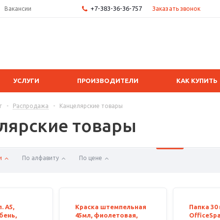
+7-383-36-36-757
Заказать звонок
Вакансии
УСЛУГИ
ПРОИЗВОДИТЕЛИ
КАК КУПИТЬ
г
-
Распродажа
-
Канцелярские товары
лярские товары
и
По алфавиту
По цене
. А5,
Краска штемпельная
Папка 3
бень,
45мл, фиолетовая,
OfficeSpa