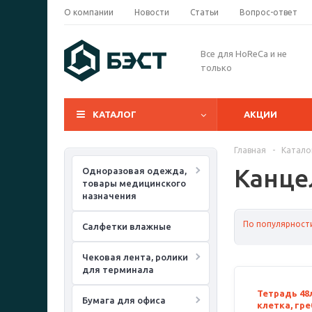
О компании
Новости
Статьи
Вопрос-ответ
Все для HoReCa и не
только
КАТАЛОГ
АКЦИИ
Главная
-
Катало
Канце
Одноразовая одежда,
товары медицинского
назначения
По популярност
Салфетки влажные
Чековая лента, ролики
для терминала
Тетрадь 48л
Бумага для офиса
клетка, гре