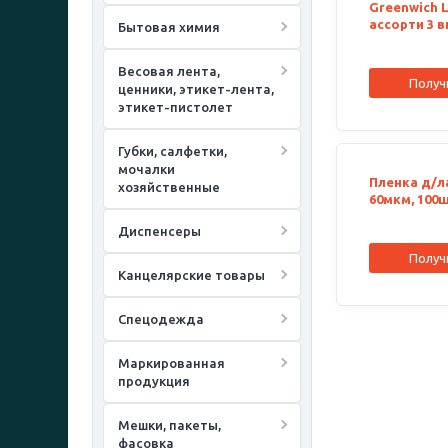
Greenwich L
ассорти 3 в
Бытовая химия
Весовая лента,
Получ
ценники, этикет-лента,
этикет-пистолет
Губки, салфетки,
мочалки
Пленка д/л
хозяйственные
60мкм, 100
Диспенсеры
Получ
Канцелярские товары
Спецодежда
Маркированная
продукция
Мешки, пакеты,
фасовка