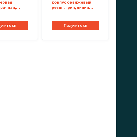
черная
корпус оранжевый,
рачная,
резин. грип, линия
письма 0,5мм, 142129
учить кп
Получить кп