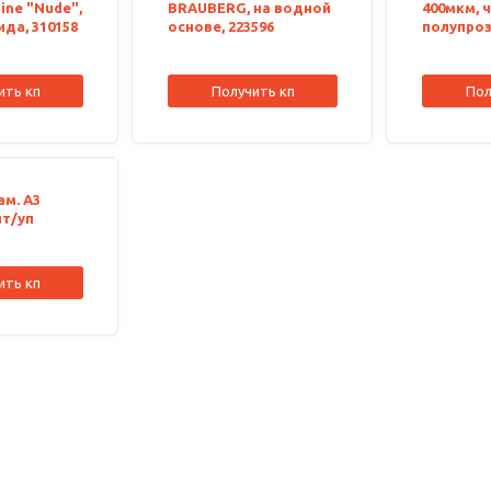
ine "Nude",
BRAUBERG, на водной
400мкм, 
ида, 310158
основе, 223596
полупроз
300658
ить кп
Получить кп
Пол
ам. А3
шт/уп
ить кп