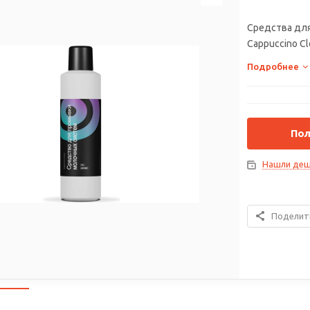
Средства для
Сappuccino Сl
Подробнее
Пол
Нашли деш
Поделит