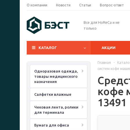
О компании
Новости
Статьи
Вопрос-ответ
Все для HoReCa и не
только
КАТАЛОГ
АКЦИИ
Главная
-
Катало
систем кофе машин 
Одноразовая одежда,
товары медицинского
Средс
назначения
кофе м
Салфетки влажные
13491
Чековая лента, ролики
для терминала
Бумага для офиса