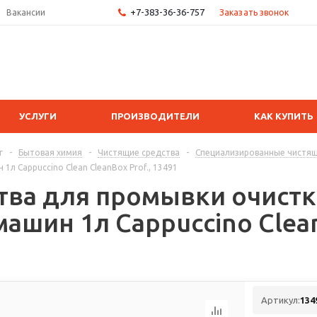
+7-383-36-36-757
Заказать звонок
Вакансии
УСЛУГИ
ПРОИЗВОДИТЕЛИ
КАК КУПИТЬ
г
-
Бытовая химия
-
Чистящие средства
-
Специализированные чистящ
1л Сappuccino Сlean CleanBox Prof., 13491
тва для промывки очистк
ашин 1л Сappuccino Сlean
Артикул:
134