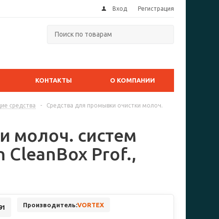
Вход
Регистрация
КОНТАКТЫ
О КОМПАНИИ
ие средства
-
Средства для промывки очистки молоч.
и молоч. систем
 CleanBox Prof.,
Производитель:
VORTEX
91