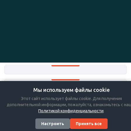
Мы используем файлы cookie
+7-383-36-36-757
Этот сайт использует файлы cookie. Для получения
Мы в социальных сетях:
дополнительной информации, пожалуйста, ознакомьтесь с на
Политикой конфиденциальности
.
Настроить
Принять все
© 2026 БЭСТ HoReCa