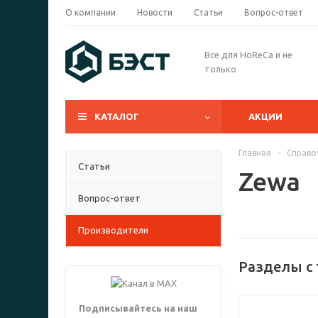
О компании
Новости
Статьи
Вопрос-ответ
Все для HoReCa и не
только
КАТАЛОГ
АКЦИИ
Главная
-
Справо
Статьи
Zewa
Вопрос-ответ
Производители
Разделы с
Подписывайтесь на наш