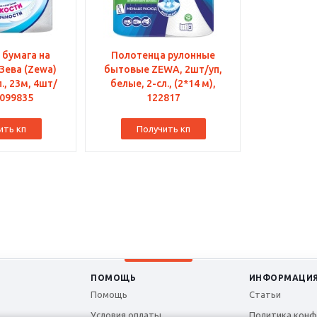
 бумага на
Полотенца рулонные
 Зева (Zewa)
бытовые ZEWA, 2шт/уп,
., 23м, 4шт/
белые, 2-сл., (2*14 м),
 099835
122817
ить кп
Получить кп
ПОМОЩЬ
ИНФОРМАЦИ
Помощь
Статьи
Условия оплаты
Политика конф