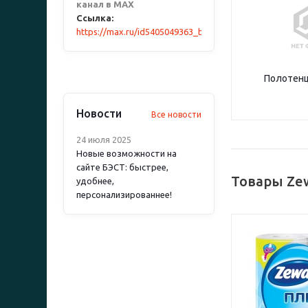
канал в MAX
Ссылка:
https://max.ru/id5405049363_biz
Полотенц
Новости
Все новости
24 июля 2025
Новые возможности на
сайте БЭСТ: быстрее,
Товары Ze
удобнее,
персонализированнее!