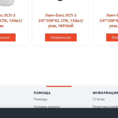
кс ЛСП-3
Ланч-бокс ЛСП-3
Ланч-
 СПК, 130шт/
247*208*63, СПК, 130шт/
247*208*6
ак
упак, ЧЕРНЫЙ
упак
ить кп
Получить кп
Пол
ПОМОЩЬ
ИНФОРМАЦИ
Помощь
Статьи
Условия оплаты
Политика конф
Условия доставки