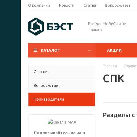
О компании
Новости
Статьи
Вопрос-ответ
Все для HoReCa и не
только
КАТАЛОГ
АКЦИИ
Главная
-
Справо
Статьи
СПК
Вопрос-ответ
Производители
Разделы с
Подписывайтесь на наш