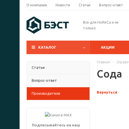
О компании
Новости
Статьи
Вопрос-ответ
Все для HoReCa и не
только
КАТАЛОГ
АКЦИИ
Главная
-
Справо
Статьи
Сода
Вопрос-ответ
Вернуться
Производители
Подписывайтесь на наш