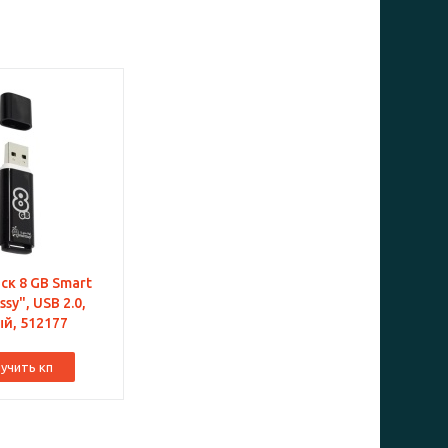
Smart
ssy", USB 2.0,
й, 512177
учить кп