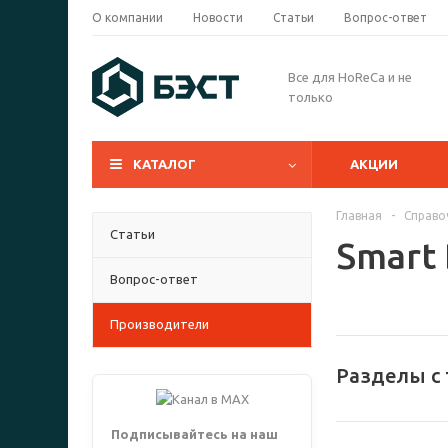
О компании
Новости
Статьи
Вопрос-ответ
Все для HoReCa и не
только
КАТАЛОГ
АКЦИИ
Главная
-
Справо
Статьи
Smart
Вопрос-ответ
Производители
Разделы с 
Подписывайтесь на наш