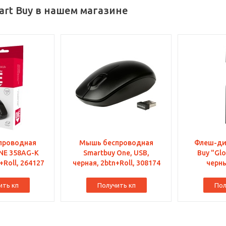
rt Buy в нашем магазине
проводная
Мышь беспроводная
Флеш-диск 8 GB 
NE 358AG-K
Smartbuy One, USB,
Buy "Glo
+Roll, 264127
черная, 2btn+Roll, 308174
черны
ить кп
Получить кп
Пол