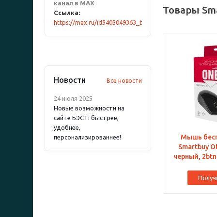
канал в MAX
Товары Sma
Ссылка:
https://max.ru/id5405049363_biz
Новости
Все новости
24 июля 2025
Новые возможности на
сайте БЭСТ: быстрее,
удобнее,
Мышь бес
персонализированнее!
Smartbuy O
черный, 2btn
Получ