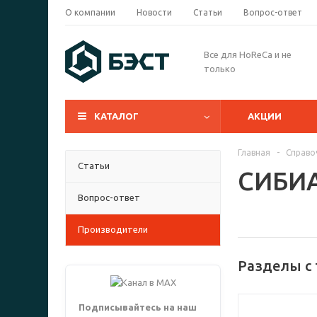
О компании
Новости
Статьи
Вопрос-ответ
Все для HoReCa и не
только
КАТАЛОГ
АКЦИИ
Главная
-
Справо
Статьи
СИБИ
Вопрос-ответ
Производители
Разделы с
Подписывайтесь на наш