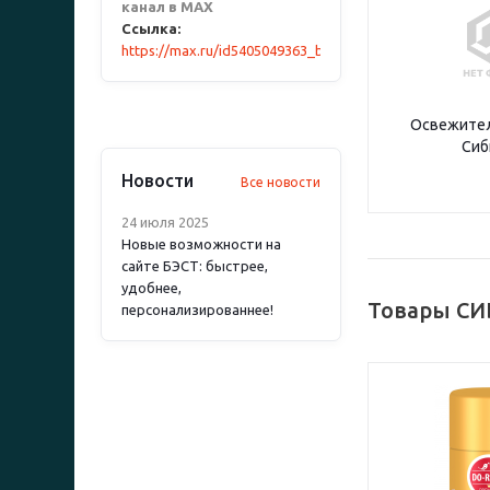
канал в MAX
Ссылка:
https://max.ru/id5405049363_biz
Освежител
Сиб
Новости
Все новости
24 июля 2025
Новые возможности на
сайте БЭСТ: быстрее,
удобнее,
Товары СИ
персонализированнее!