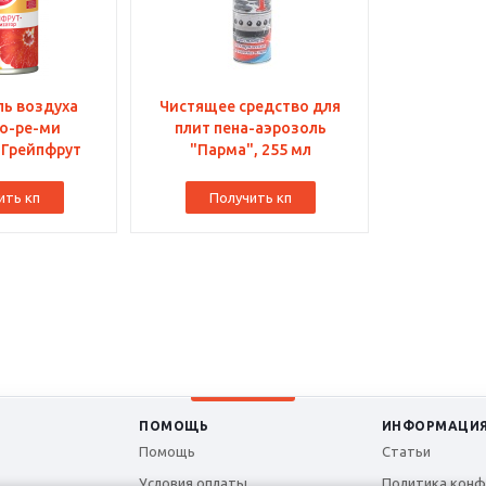
ь воздуха
Чистящее средство для
о-ре-ми
плит пена-аэрозоль
 Грейпфрут
"Парма", 255 мл
ить кп
Получить кп
ПОМОЩЬ
ИНФОРМАЦИ
Помощь
Статьи
Условия оплаты
Политика конф