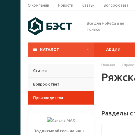
О компании
Новости
Статьи
Вопрос-ответ
Все для HoReCa и не
только
КАТАЛОГ
АКЦИИ
Главная
-
Справо
Статьи
Ряжск
Вопрос-ответ
Производители
Разделы с 
Подписывайтесь на наш