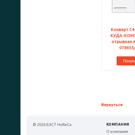
Конверт С4
КУДА-КОМУ,
отрывная л
078655
Получ
Вернуться
© 2026 БЭСТ HoReCa
КОМПАНИЯ
О компании