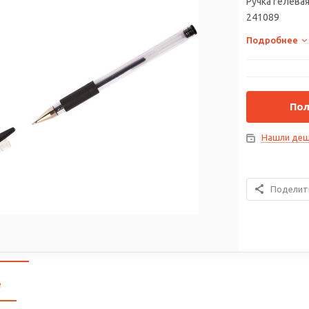
Ручка гелевая
241089
Подробнее
Пол
Нашли деш
Поделит
е