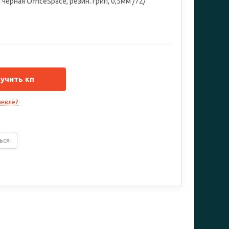
 черная OfficeSpace, резин. грип, 0,5мм /72/
учить кп
евле?
ься