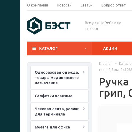
О компании
Новости
Статьи
Вопрос-ответ
Все для HoReCa и не
только
КАТАЛОГ
АКЦИИ
Главная
-
Катало
грип, 0,5мм, 24108
Одноразовая одежда,
товары медицинского
Ручка
назначения
грип, 
Салфетки влажные
Чековая лента, ролики
для терминала
Бумага для офиса