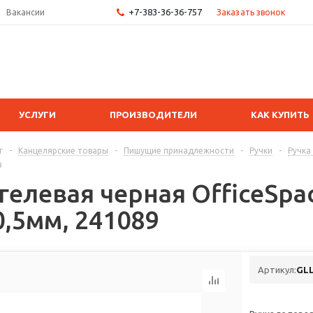
+7-383-36-36-757
Заказать звонок
Вакансии
УСЛУГИ
ПРОИЗВОДИТЕЛИ
КАК КУПИТЬ
г
-
Канцелярские товары
-
Пишущие принадлежности
-
Ручки
-
Ручка
9
 гелевая черная OfficeSp
0,5мм, 241089
Артикул:
GLL