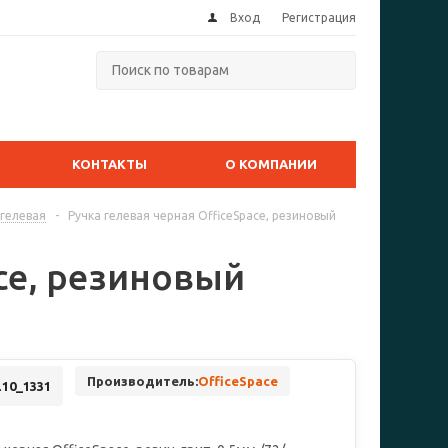
Вход
Регистрация
КОНТАКТЫ
О КОМПАНИИ
 гелевая
-
Ручка гелевая черная OfficeSpace, резиновый
ace, резиновый
Производитель:
OfficeSpace
10_1331