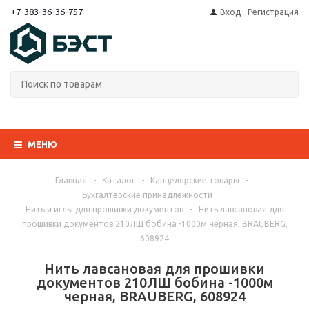
+7-383-36-36-757
Вход
Регистрация
МЕНЮ
Главная
-
Каталог
-
Канцелярские товары
-
Бухгалтерские принадлежности
-
Нить и иглы для прошивки документов
-
Нить лавсановая для
прошивки документов 210ЛШ бобина -1000м черная, BRAUBERG,
608924
Нить лавсановая для прошивки
документов 210ЛШ бобина -1000м
черная, BRAUBERG, 608924