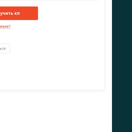
учить кп
евле?
ься