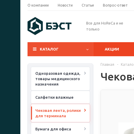
О компании
Новости
Статьи
Вопрос-ответ
Все для HoReCa и не
только
КАТАЛОГ
АКЦИИ
Главная
-
Катало
Чеков
Одноразовая одежда,
товары медицинского
назначения
Салфетки влажные
Чековая лента, ролики
для терминала
Бумага для офиса