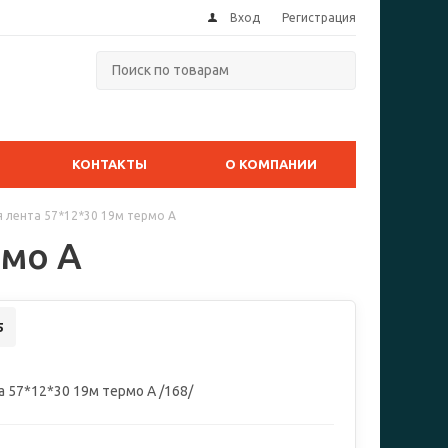
Вход
Регистрация
КОНТАКТЫ
О КОМПАНИИ
 лента 57*12*30 19м термо А
рмо А
5
а 57*12*30 19м термо А /168/