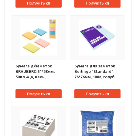
Получить кп
Получить кп
Бумага д/заметок
Бумага для заметок
BRAUBERG 51*38мм,
Berlingo "Standard"
50л х 4цв, неон,
76*76мм, 100л, голубой,
ассорти, 124807
218790
Получить кп
Получить кп