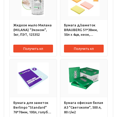
Жидкое мыло Милана
Бумага д/заметок
(MILANA) "Эконом",
BRAUBERG 51*38мм,
5кг, ПЭТ, 125352
50л х 4цв, неон,
ассорти, 124807
Получить кп
Получить кп
Бумага для заметок
Бумага офисная белая
Berlingo "Standard"
А3 "Светокопи", 500 л,
76*76мм, 100л, голубой,
80 г/м2
218790