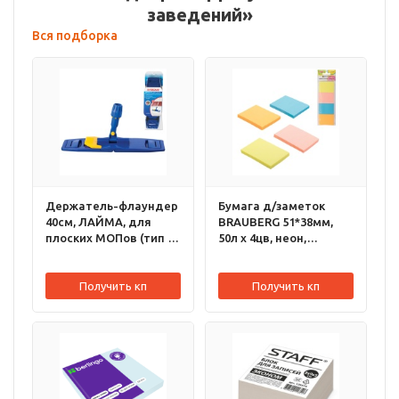
заведений»
Вся подборка
Держатель-флаундер
Бумага д/заметок
40см, ЛАЙМА, для
BRAUBERG 51*38мм,
плоских МОПов (тип У/
50л х 4цв, неон,
К, К, УВ), 601463
ассорти, 124807
Получить кп
Получить кп