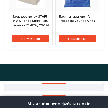
Блок д/заметок STAFF
Бахилы гладкие п/э
9*9*5, непроклеенный,
"Любаша", 50 пар/упак
белизна 70-80%, 126574
Получить кп
Получить кп
Мы используем файлы cookie
+7-383-36-36-757