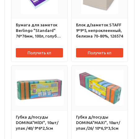
Бумага для заметок
Блок д/заметок STAFF
Berlingo "Standard"
9*9*5, непроклеенный,
76*76мм, 100л, голубой,
белизна 70-80%, 126574
218790
Получить кп
Получить кп
Губка д/посуды
Губка д/посуды
DOMINA"MlDI", 10шт/
DOMINA"MAXI", 10шт/
упак /40/ 9*6*2,5см
упак /26/ 10*6,5*3,5см