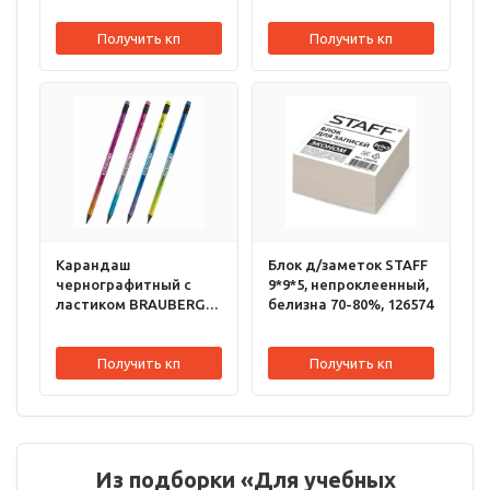
Получить кп
Получить кп
Карандаш
Блок д/заметок STAFF
чернографитный с
9*9*5, непроклеенный,
ластиком BRAUBERG
белизна 70-80%, 126574
"GRADE Metallic"
корпус ассорти /72/
Получить кп
Получить кп
Из подборки «Для учебных