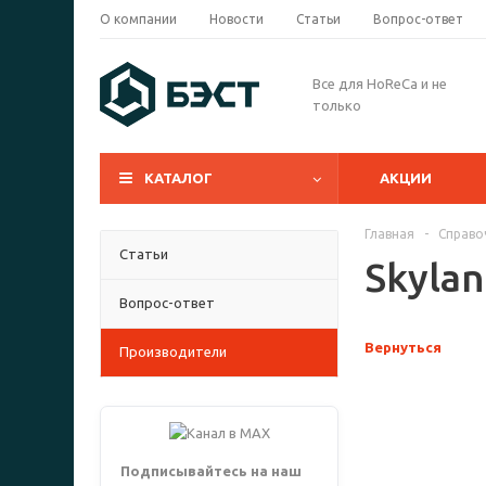
О компании
Новости
Статьи
Вопрос-ответ
Все для HoReCa и не
только
КАТАЛОГ
АКЦИИ
Главная
-
Справо
Статьи
Skyla
Вопрос-ответ
Вернуться
Производители
Подписывайтесь на наш