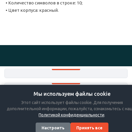
• Количество символов в строке: 10;
• Цвет корпуса: красный.
Мы используем файлы cookie
+7-383-36-36-757
Этот сайт использует файлы cookie. Для получения
Мы в социальных сетях:
дополнительной информации, пожалуйста, ознакомьтесь с на
Политикой конфиденциальности
.
Настроить
Принять все
© 2026 БЭСТ HoReCa