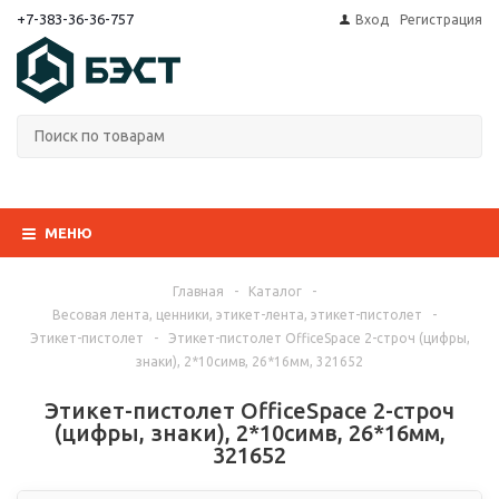
+7-383-36-36-757
Вход
Регистрация
МЕНЮ
Главная
-
Каталог
-
Весовая лента, ценники, этикет-лента, этикет-пистолет
-
Этикет-пистолет
-
Этикет-пистолет OfficeSpace 2-строч (цифры,
знаки), 2*10симв, 26*16мм, 321652
Этикет-пистолет OfficeSpace 2-строч
(цифры, знаки), 2*10симв, 26*16мм,
321652