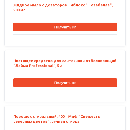
Жидкое мыло с дозатором "Яблоко" "Изабелла",
500 мл
Получить кп
Чистящее средство для сантехники отбеливающий
"Лайма Professional", 5 л
Получить кп
Порошок стиральный, 400г, Миф "Свежесть
северных цветов", ручная стирка