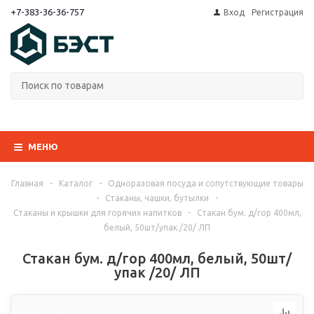
+7-383-36-36-757
Вход
Регистрация
МЕНЮ
Главная
-
Каталог
-
Одноразовая посуда и сопутствующие товары
-
Стаканы, чашки, бутылки
-
Стаканы и крышки для горячих напитков
-
Стакан бум. д/гор 400мл,
белый, 50шт/упак /20/ ЛП
Стакан бум. д/гор 400мл, белый, 50шт/
упак /20/ ЛП