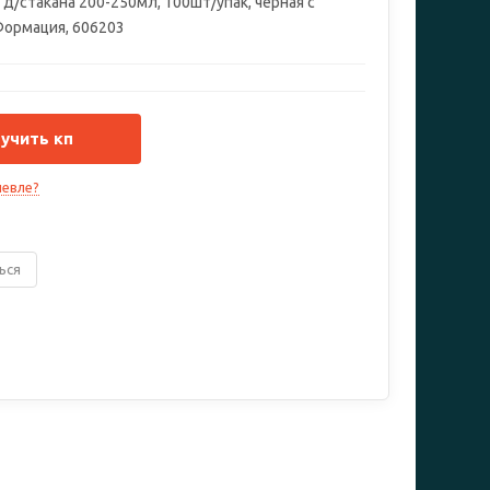
 д/стакана 200-250мл, 100шт/упак, черная с
ормация, 606203
учить кп
евле?
ься