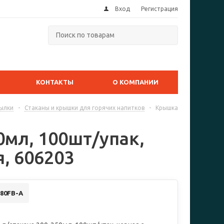
Вход
Регистрация
КОНТАКТЫ
О КОМПАНИИ
тылки
-
Стаканы и крышки для горячих напитков
-
Крышка
0мл, 100шт/упак,
, 606203
80FB-A