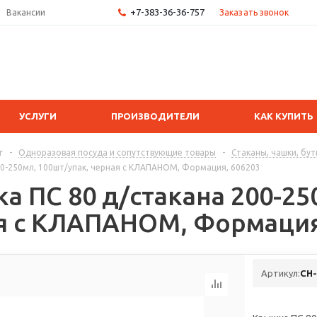
+7-383-36-36-757
Заказать звонок
Вакансии
УСЛУГИ
ПРОИЗВОДИТЕЛИ
КАК КУПИТЬ
г
-
Одноразовая посуда и сопутствующие товары
-
Стаканы, чашки, бу
00-250мл, 100шт/упак, черная с КЛАПАНОМ, Формация, 606203
а ПС 80 д/стакана 200-25
я с КЛАПАНОМ, Формация
Артикул:
CH-