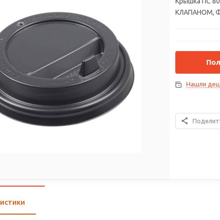
Крышка ПС 80
КЛАПАНОМ, Ф
Пол
Нашли деш
Поделит
истики