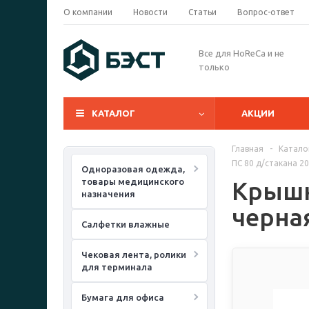
О компании
Новости
Статьи
Вопрос-ответ
Все для HoReCa и не
только
КАТАЛОГ
АКЦИИ
Главная
-
Катало
ПС 80 д/стакана 2
Одноразовая одежда,
товары медицинского
Крышк
назначения
черна
Салфетки влажные
Чековая лента, ролики
для терминала
Бумага для офиса