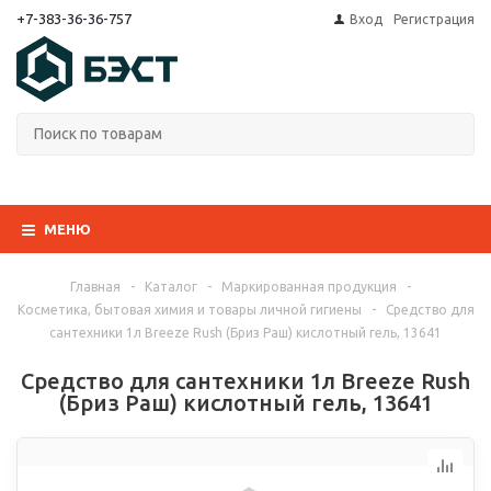
+7-383-36-36-757
Вход
Регистрация
МЕНЮ
Главная
-
Каталог
-
Маркированная продукция
-
Косметика, бытовая химия и товары личной гигиены
-
Средство для
сантехники 1л Breeze Rush (Бриз Раш) кислотный гель, 13641
Средство для сантехники 1л Breeze Rush
(Бриз Раш) кислотный гель, 13641