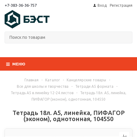
+7-383-36-36-757
Вход
Регистрация
МЕНЮ
Главная
-
Каталог
-
Канцелярские товары
-
Все для школы и творчества
-
Тетради А5 формата
-
Тетрадь А5 в линейку 12-24 листов
-
Тетрадь 18л. А5, линейка,
ПИФАГОР (эконом), однотонная, 104550
Тетрадь 18л. А5, линейка, ПИФАГОР
(эконом), однотонная, 104550