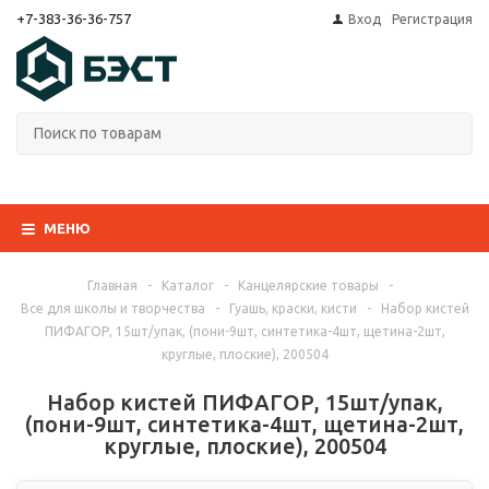
+7-383-36-36-757
Вход
Регистрация
МЕНЮ
Главная
-
Каталог
-
Канцелярские товары
-
Все для школы и творчества
-
Гуашь, краски, кисти
-
Набор кистей
ПИФАГОР, 15шт/упак, (пони-9шт, синтетика-4шт, щетина-2шт,
круглые, плоские), 200504
Набор кистей ПИФАГОР, 15шт/упак,
(пони-9шт, синтетика-4шт, щетина-2шт,
круглые, плоские), 200504