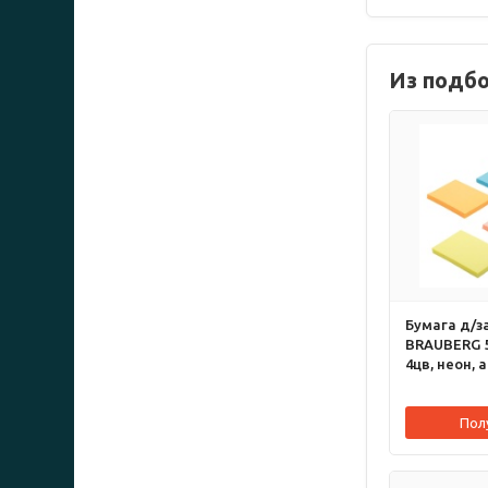
Из подб
Бумага д/з
BRAUBERG 5
4цв, неон, 
Пол