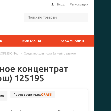
Вход
Регистрация
ТЬ
КОНТАКТЫ
О КОМПАНИИ
PROFESSIONAL
-
Средство для пола 5л нейтральное
ьное концентрат
ош) 125195
Производитель:
GRASS
195