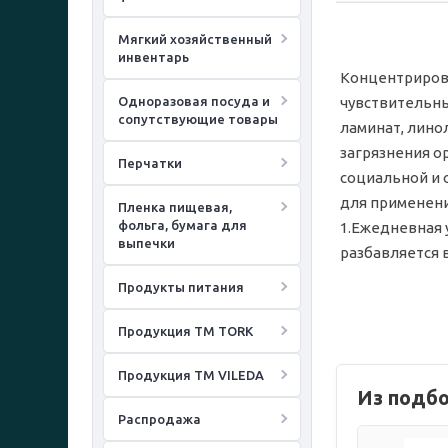
Мягкий хозяйственный
инвентарь
Концентриров
Одноразовая посуда и
чувствительны
сопутствующие товары
ламинат, лино
загрязнения о
Перчатки
социальной и 
для применени
Пленка пищевая,
фольга, бумага для
1.Ежедневная у
выпечки
разбавляется в
Продукты питания
Продукция ТМ TORK
Продукция ТМ VILEDA
Из подб
Распродажа