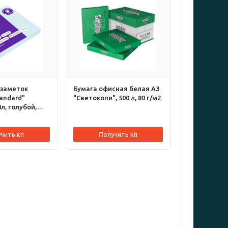
 заметок
Бумага офисная белая А3
tandard"
"Светокопи", 500 л, 80 г/м2
л, голубой,
чить кп
Получить кп