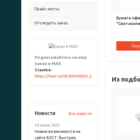
Прайс-листы
Бумага офи
Отследить заказ
"Светокопи"
Пол
Подписывайтесь на наш
канал в MAX
Ссылка:
https://max.ru/id5405049363_biz
Из подб
Новости
Все новости
24 июля 2025
Новые возможности на
сайте БЭСТ: быстрее,