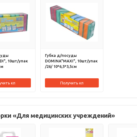
суды
Губка д/посуды
I", 10шт/упак
DOMINA"MAXI", 10шт/упак
см
/26/ 10*6,5*3,5см
учить кп
Получить кп
орки «Для медицинских учреждений»