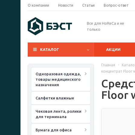
О компании
Новости
Статьи
Вопрос-ответ
Все для HoReCa и не
только
КАТАЛОГ
АКЦИИ
Главная
-
Катало
концентрат Floor w
Одноразовая одежда,
товары медицинского
Средс
назначения
Floor 
Салфетки влажные
Чековая лента, ролики
для терминала
Бумага для офиса