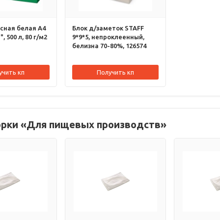
сная белая А4
Блок д/заметок STAFF
, 500 л, 80 г/м2
9*9*5, непроклеенный,
белизна 70-80%, 126574
учить кп
Получить кп
орки «Для пищевых производств»