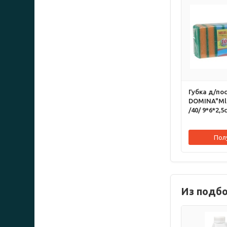
Губка д/по
DOMINA"MlD
/40/ 9*6*2,5
Пол
Из подб