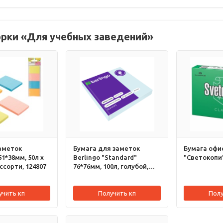
орки «Для учебных заведений»
аметок
Бумага для заметок
Бумага офи
1*38мм, 50л х
Berlingo "Standard"
"Светокопи",
ассорти, 124807
76*76мм, 100л, голубой,
218790
учить кп
Получить кп
Полу