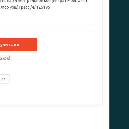
 пола 5л нейтральное концентрат Floor wash
(Флор уош) Грасс /4/ 125195
учить кп
евле?
ься