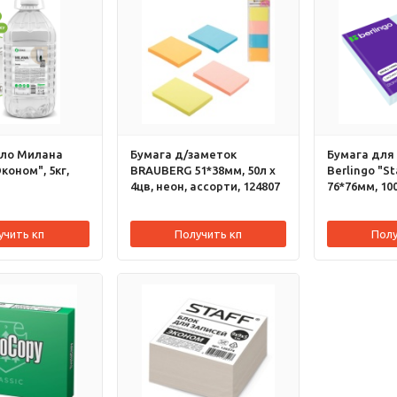
ло Милана
Бумага д/заметок
Бумага для
коном", 5кг,
BRAUBERG 51*38мм, 50л х
Berlingo "S
4цв, неон, ассорти, 124807
76*76мм, 100
218790
учить кп
Получить кп
Полу