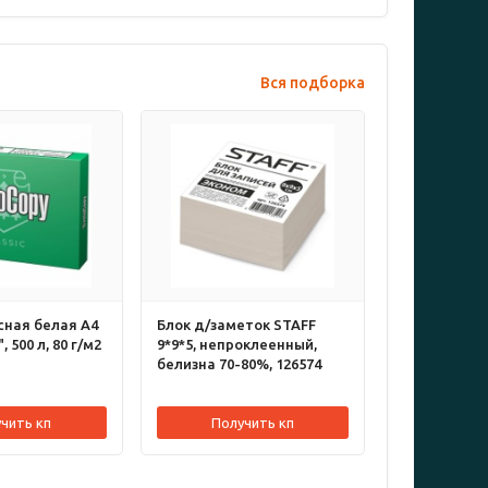
Вся подборка
сная белая А4
Блок д/заметок STAFF
 500 л, 80 г/м2
9*9*5, непроклеенный,
белизна 70-80%, 126574
чить кп
Получить кп