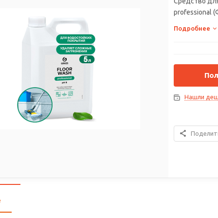
Средство для
professional 
Подробнее
Пол
Нашли деш
Поделит
е