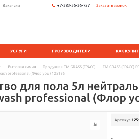
+7-383-36-36-757
Заказать звонок
Вакансии
УСЛУГИ
ПРОИЗВОДИТЕЛИ
КАК КУПИ
г
-
Бытовая химия
-
Продукция ТМ GRASS (ГРАСС)
-
ТМ GRASS (ГРАСС) 
ash professional (Флор уош) 125195
тво для пола 5л нейтрал
wash professional (Флор у
Артикул:
125