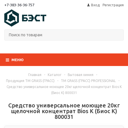
+7-383-36-36-757
Вход
Регистрация
МЕНЮ
Главная
-
Каталог
-
Бытовая химия
-
Продукция ТМ GRASS (ГРАСС)
-
ТМ GRASS (ГРАСС) PROFESSIONAL
-
Средство универсальное моющее 20кг щелочной концентрат Bios K
(Биос К) 800031
Средство универсальное моющее 20кг
щелочной концентрат Bios K (Биос К)
800031