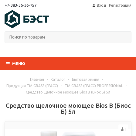
+7-383-36-36-757
Вход
Регистрация
МЕНЮ
Главная
-
Каталог
-
Бытовая химия
-
Продукция ТМ GRASS (ГРАСС)
-
ТМ GRASS (ГРАСС) PROFESSIONAL
-
Средство щелочное моющее Bios В (Биос Б) 5л
Средство щелочное моющее Bios В (Биос
Б) 5л