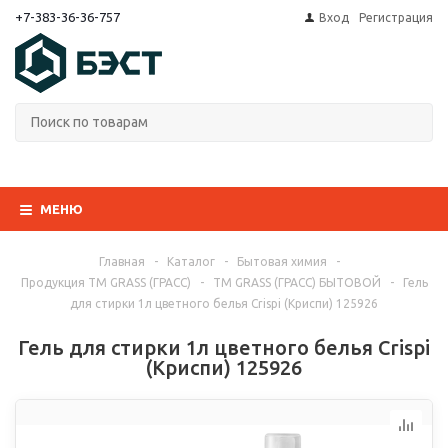
+7-383-36-36-757
Вход
Регистрация
МЕНЮ
Главная
-
Каталог
-
Бытовая химия
-
Продукция ТМ GRASS (ГРАСС)
-
ТМ GRASS (ГРАСС) БЫТОВОЙ
-
Гель
для стирки 1л цветного белья Crispi (Криспи) 125926
Гель для стирки 1л цветного белья Crispi
(Криспи) 125926