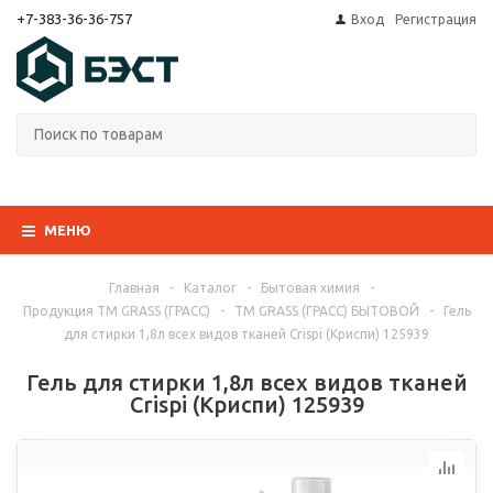
+7-383-36-36-757
Вход
Регистрация
МЕНЮ
Главная
-
Каталог
-
Бытовая химия
-
Продукция ТМ GRASS (ГРАСС)
-
ТМ GRASS (ГРАСС) БЫТОВОЙ
-
Гель
для стирки 1,8л всех видов тканей Crispi (Криспи) 125939
Гель для стирки 1,8л всех видов тканей
Crispi (Криспи) 125939