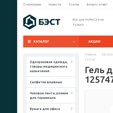
О компании
Новости
Статьи
Вопрос-ответ
Все для HoReCa и не
только
КАТАЛОГ
АКЦИИ
Главная
-
Катало
125747
Одноразовая одежда,
товары медицинского
Гель д
назначения
12574
Салфетки влажные
Чековая лента, ролики
для терминала
Бумага для офиса