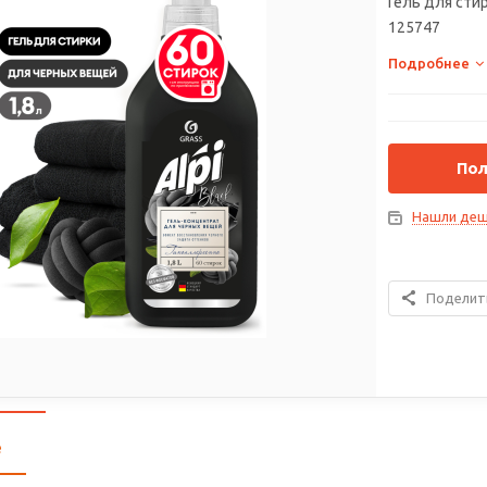
Гель для стир
125747
Подробнее
Пол
Нашли деш
Поделит
е