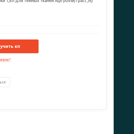
ки 1,8л для темных тканей Alpi (Алпи) Грасс /6/
учить кп
евле?
ься