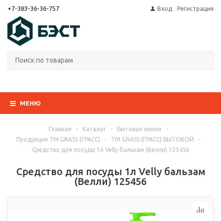
+7-383-36-36-757
Вход
Регистрация
МЕНЮ
Главная
-
Каталог
-
Бытовая химия
-
Продукция ТМ GRASS (ГРАСС)
-
ТМ GRASS (ГРАСС) БЫТОВОЙ
-
Средство для посуды 1л Velly бальзам (Велли) 125456
Средство для посуды 1л Velly бальзам
(Велли) 125456