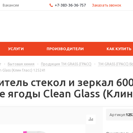
+7-383-36-36-757
Заказать звонок
Вакансии
УСЛУГИ
ПРОИЗВОДИТЕЛИ
КАК КУПИТЬ
г
-
Бытовая химия
-
Продукция ТМ GRASS (ГРАСС)
-
ТМ GRASS (ГРАСС)
 Glass (Клин Гласс) 125241
итель стекол и зеркал 60
 ягоды Clean Glass (Клин
Артикул:
125