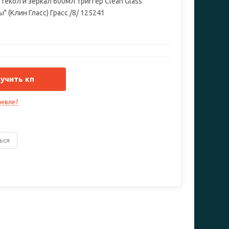
текол и зеркал 600мл триггер Clean Glass
" (Клин Гласс) Грасс /8/ 125241
учить кп
евле?
ься