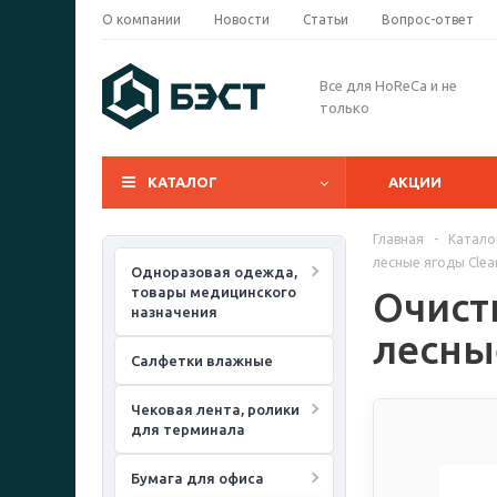
О компании
Новости
Статьи
Вопрос-ответ
Все для HoReCa и не
только
КАТАЛОГ
АКЦИИ
Главная
-
Катало
лесные ягоды Clean
Одноразовая одежда,
товары медицинского
Очист
назначения
лесные
Салфетки влажные
Чековая лента, ролики
для терминала
Бумага для офиса