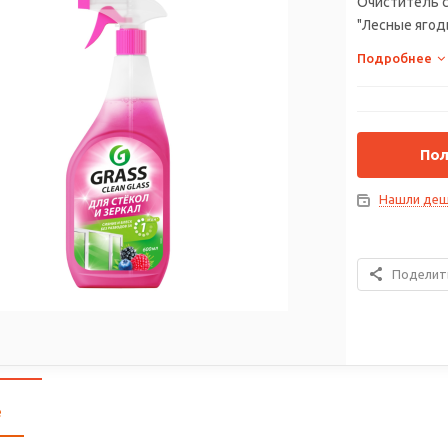
Очиститель с
"Лесные ягоды
Подробнее
Пол
Нашли деш
Поделит
е