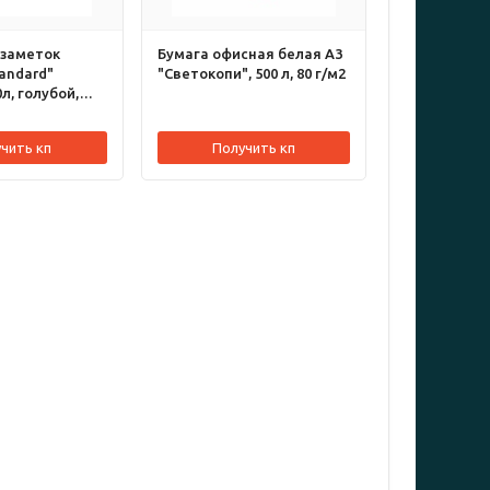
 заметок
Бумага офисная белая А3
tandard"
"Светокопи", 500 л, 80 г/м2
л, голубой,
чить кп
Получить кп