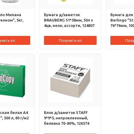
ло Милана
Бумага д/заметок
Бумага для
коном", 5кг,
BRAUBERG 51*38мм, 50л х
Berlingo "S
4цв, неон, ассорти, 124807
76*76мм, 100
218790
учить кп
Получить кп
Полу
сная белая А4
Блок д/заметок STAFF
, 500 л, 80 г/м2
9*9*5, непроклеенный,
белизна 70-80%, 126574