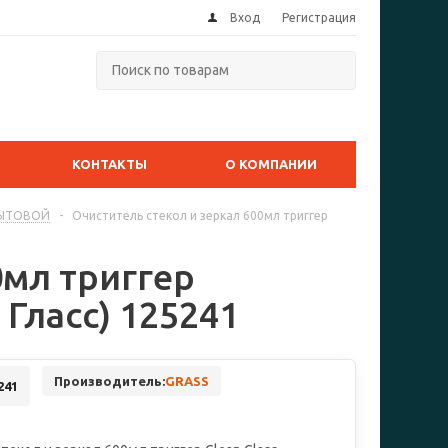
Вход
Регистрация
КОНТАКТЫ
О КОМПАНИИ
 БЫТОВОЙ
-
Очиститель стекол и зеркал 600мл триггер
0мл триггер
 Гласс) 125241
Производитель:
GRASS
241